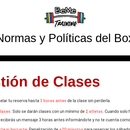
Normas y Políticas del Bo
tión de Clases
lar tu reserva hasta
3 horas antes
de la clase sin perderla.
lases:
Solo se darán clases con un mínimo de
2 atletas.
Cuando solo h
recibirás un mensaje 3 horas antes informándote y no te cuenta com
te ni borrarte:
Penalización de
+20 minutos
para reservar los sábados