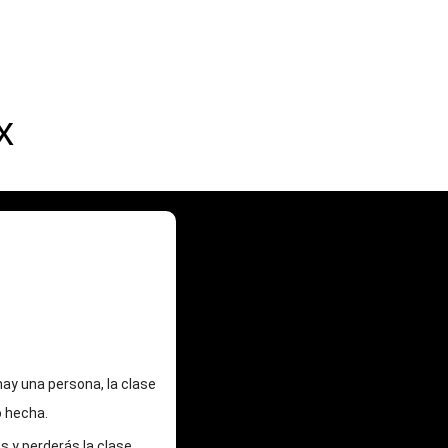
x
ay una persona, la clase
o hecha.
 y perderás la clase.