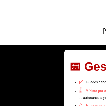
📅 Ges
✔️
Puedes cance
✌️
Mínimo por c
se autocancela y 
⚠️
No presentar