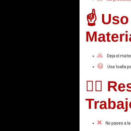
☝️ Uso
Materi
🙏
Deja el mater
😷
Usa toalla pa
🏋️‍♀️ 
Trabaj
❌
No pases a la