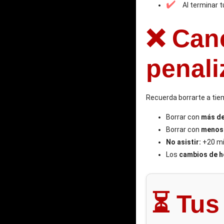
✔️
Al terminar t
❌ Can
penali
Recuerda borrarte a tiem
Borrar con
más de
Borrar con
menos 
No asistir:
+20 min
Los
cambios de 
⏳ Tus