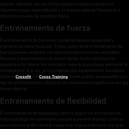
calorías. Además, son perfectas para principiantes porque no
requieren equipo especializado y se pueden adaptar fácilmente a
diferentes niveles de condición física.
Entrenamiento de fuerza
El entrenamiento de fuerza es fundamental para desarrollar y
mantener la masa muscular. Si eres nuevo en el entrenamiento de
fuerza, puedes empezar con ejercicios básicos como sentadillas,
flexiones y levantamiento de pesas ligeras. Estos ejercicios te
ayudarán a fortalecer los músculos, mejorar la postura y aumentar el
metabolismo. A la vez, te recomiendo que experimentes disciplinas
como el
Crossfit
o el
Cross Training
donde podrás desempeñar otro
tipo de entrenamiento y disfrutar de una buena compañía a la vez que
haces deporte.
Entrenamiento de flexibilidad
El entrenamiento de flexibilidad, como el yoga o los estiramientos,
mejora el rango de movimiento y ayuda a prevenir lesiones. Dedicar
unos minutos al día a estirar o practicar yoga puede hacer una gran