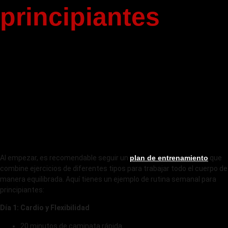
principiantes
Al empezar, es recomendable seguir un
plan de entrenamiento
que
combine ejercicios de diferentes tipos para trabajar todo el cuerpo de
manera equilibrada. Aquí tienes un ejemplo de rutina semanal para
principiantes:
Día 1: Cardio y Flexibilidad
20 minutos de caminata rápida.