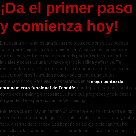
¡Da el primer paso
y comienza hoy!
Empezar a entrenar es una de las mejores decisiones que puedes
tomar para mejorar tu salud y bienestar. Al seguir los consejos de
este artículo, estarás mejor preparado para afrontar los desafíos
iniciales y construir una rutina de ejercicio sólida y efectiva. Te
recomendamos al 100% que acudas a un lugar para entrenar y qeu
tus compañeros te ayuden a darlo todo en cada uno de tus
entrenamientos. Para ello, te esperamos en el
mejor centro de
entrenamiento funcional de Tenerife
, donde practicamos discplinas
como cross training o crossfit que hará que progreses y te lo pases
en grande. ¡Te esperamos en BeMe Training!
Recuerda que no hay un camino único hacia el éxito. Encuentra el tipo
de entrenamiento que te guste, establece objetivos realistas y, sobre
todo, disfruta del proceso. Los beneficios del ejercicio van mucho
más allá de la apariencia física; mejoran tu energía, estado de ánimo y