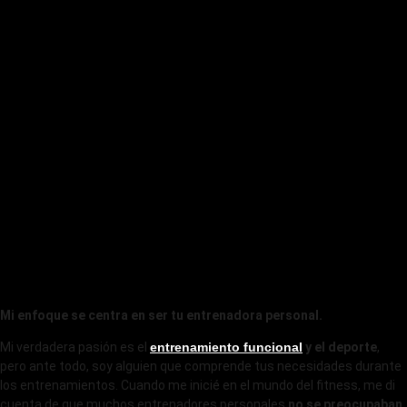
Mi enfoque se centra en ser tu entrenadora personal.
Mi verdadera pasión es el
entrenamiento funcional
y el deporte
,
pero ante todo, soy alguien que comprende tus necesidades durante
los entrenamientos. Cuando me inicié en el mundo del fitness, me di
cuenta de que muchos entrenadores personales
no se preocupaban