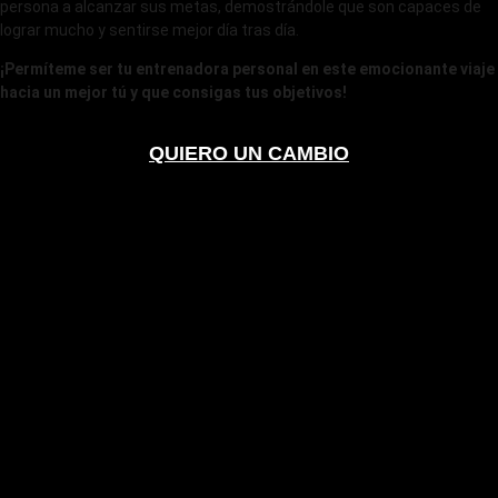
persona a alcanzar sus metas, demostrándole que son capaces de
lograr mucho y sentirse mejor día tras día.
¡Permíteme ser tu entrenadora personal en este emocionante viaje
hacia un mejor tú y que consigas tus objetivos!
QUIERO UN CAMBIO