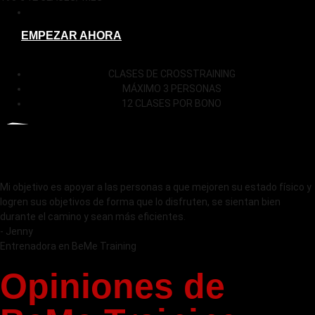
EMPEZAR AHORA
CLASES DE CROSSTRAINING
MÁXIMO 3 PERSONAS
12 CLASES POR BONO
Mi objetivo es apoyar a las personas a que mejoren su estado físico y
logren sus objetivos de forma que lo disfruten, se sientan bien
durante el camino y sean más eficientes.
- Jenny
Entrenadora en BeMe Training
Opiniones de