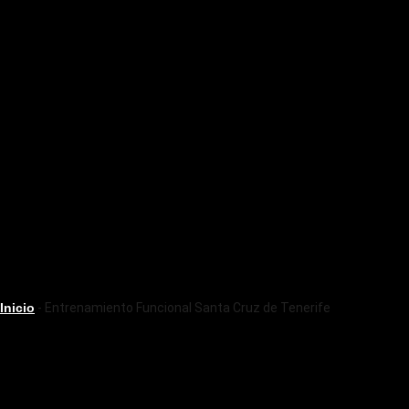
Inicio
-
Entrenamiento Funcional Santa Cruz de Tenerife
ENTRENAMIENTO