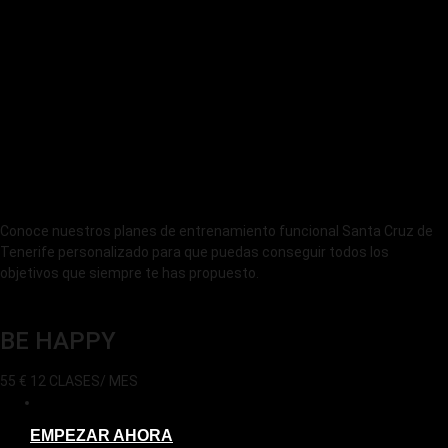
Conoce nuestros planes de entrenamiento funcional Santa Cruz de
Tenerife personalizado para que puedas conseguir todos los
objetivos que siempre te has propuesto.
BE HAPPY
55
€
12 CLASES/ MES
EMPEZAR AHORA