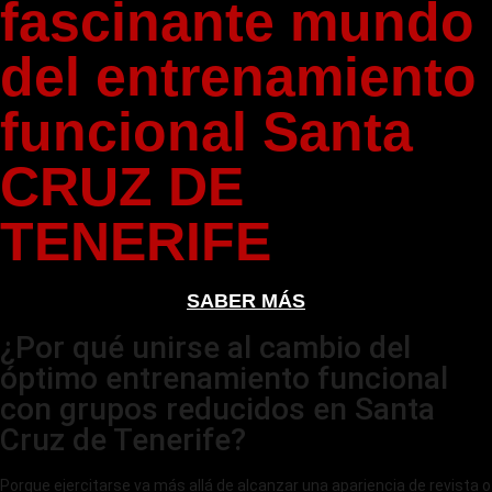
fascinante mundo
del entrenamiento
funcional Santa
CRUZ DE
TENERIFE
SABER MÁS
¿Por qué unirse al cambio del
óptimo entrenamiento funcional
con grupos reducidos en Santa
Cruz de Tenerife?
Porque ejercitarse va más allá de alcanzar una apariencia de revista o