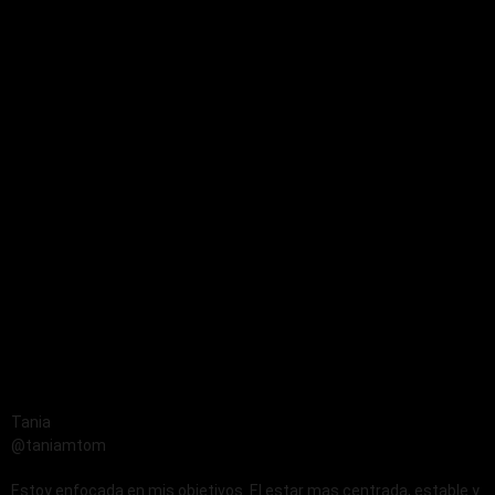
Tania
@taniamtom
Estoy enfocada en mis objetivos. El estar mas centrada, estable y