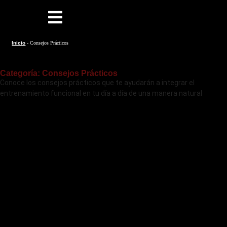
Inicio
-
Consejos Prácticos
Categoría: Consejos Prácticos
Conoce los consejos prácticos que te ayudarán a integrar el
entrenamiento funcional en tu día a día de una manera natural