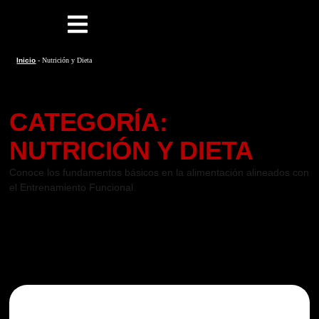
Inicio
-
Nutrición y Dieta
CATEGORÍA:
NUTRICIÓN Y DIETA
Conoce los fundamentos básicos en la alimentación alineados con
el Entrenamiento Funcional.